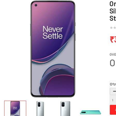
On
Si
S
₹
OV
O
Qty