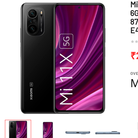
Mi
6
87
E
₹
OV
M