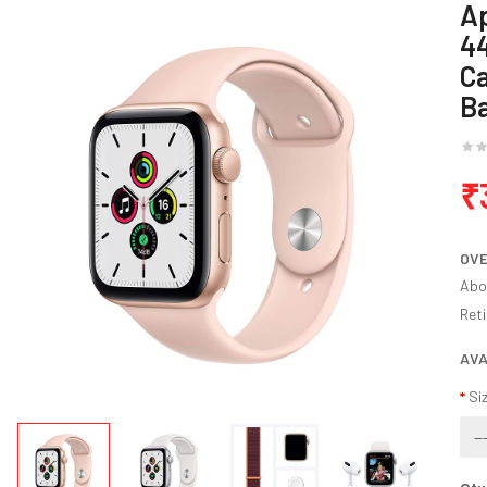
A
4
Ca
B
₹
OV
Abou
Reti
AVA
Si