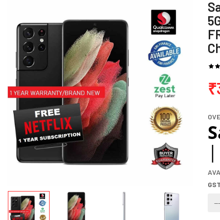
Sa
5G
F
C
₹
OV
S
|
AVA
GST