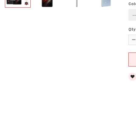
Col
Qty