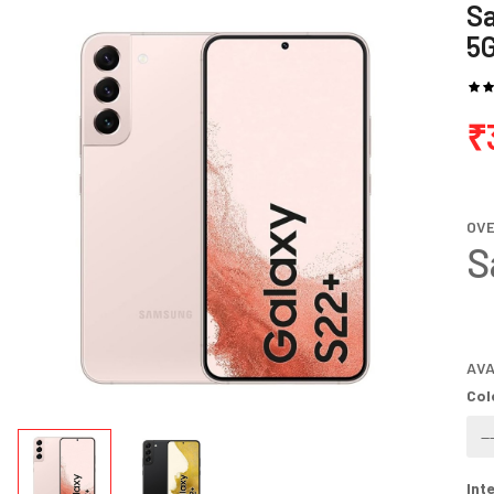
S
5G
₹
OV
S
AVA
Col
Int