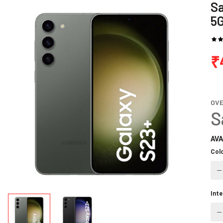
S
5
₹
OV
S
AVA
Col
Int