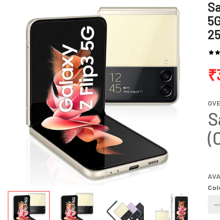
Sa
5
2
₹
OV
S
(
AVA
Col