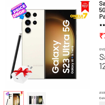
Sa
5
Pa
₹
OV
S
1
AVA
Col