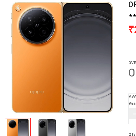
O
₹
OV
O
AVA
Ava
Qty