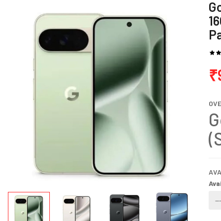
Go
1
P
₹
OV
G
(
AVA
Ava